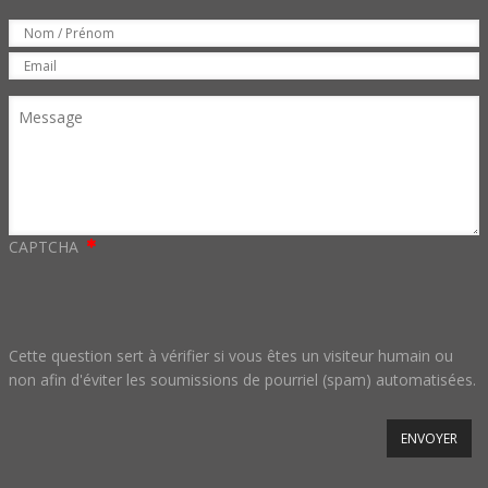
Set
Nom
Email
Message
CAPTCHA
Cette question sert à vérifier si vous êtes un visiteur humain ou
non afin d'éviter les soumissions de pourriel (spam) automatisées.