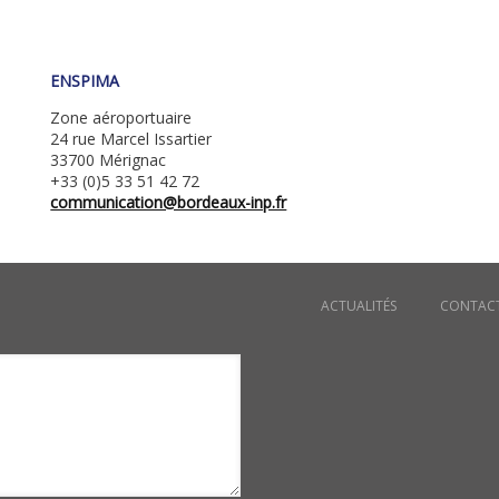
ENSPIMA
Zone aéroportuaire
24 rue Marcel Issartier
33700 Mérignac
+33 (0)5 33 51 42 72
communication@bordeaux-inp.fr
Menu_Institutio
ACTUALITÉS
CONTAC