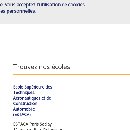
e, vous acceptez l'utilisation de cookies
GROUPE ISAE
ÉCOLES
ACTIONS COMMUNES
OFFR
Navigation
es personnelles.
principale
Trouvez nos écoles :
Ecole Supérieure des
Techniques
Aéronautiques et de
Construction
Automobile
(ESTACA)
ESTACA Paris Saclay
12 avenue Paul Delouvrier