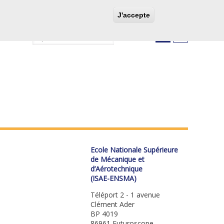
ES DE FORMATION
PARTENAIRES
CONTACT
J'accepte
Rechercher
EN
FR
Ecole Nationale Supérieure
de Mécanique et
d’Aérotechnique
(ISAE-ENSMA)
Téléport 2 - 1 avenue
Clément Ader
BP 4019
86961 Futuroscope