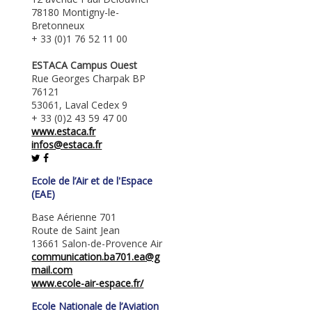
78180 Montigny-le-
Bretonneux
+ 33 (0)1 76 52 11 00
ESTACA Campus Ouest
Rue Georges Charpak BP
76121
53061, Laval Cedex 9
+ 33 (0)2 43 59 47 00
www.estaca.fr
infos@estaca.fr
Ecole de l’Air et de l'Espace
(EAE)
Base Aérienne 701
Route de Saint Jean
13661 Salon-de-Provence Air
communication.ba701.ea@g
mail.com
www.ecole-air-espace.fr/
Ecole Nationale de l’Aviation