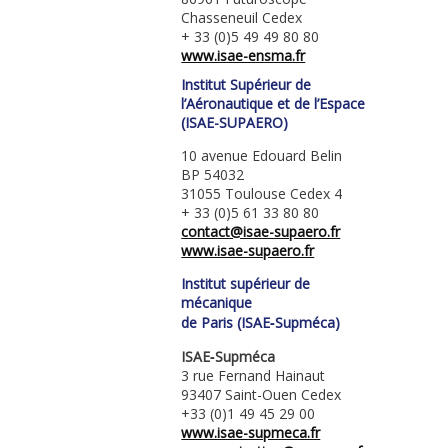
Chasseneuil Cedex
+ 33 (0)5 49 49 80 80
www.isae-ensma.fr
Institut Supérieur de
l’Aéronautique et de l’Espace
(ISAE-SUPAERO)
10 avenue Edouard Belin
BP 54032
31055 Toulouse Cedex 4
+ 33 (0)5 61 33 80 80
contact@isae-supaero.fr
www.isae-supaero.fr
Institut supérieur de
mécanique
de Paris (ISAE‑Supméca)
ISAE‑Supméca
3 rue Fernand Hainaut
93407 Saint-Ouen Cedex
+33 (0)1 49 45 29 00
www.isae-supmeca.fr