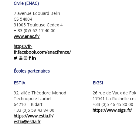
Civile (ENAC)
7 avenue Edouard Belin
CS 54004
31005 Toulouse Cedex 4
+ 33 (0)5 62 17 40 00
www.enac.fr/
https://fr-
fr.facebook.com/enacfrance/
Écoles partenaires
E​STIA
EIGSI
92, allée Théodore Monod
26 rue de Vaux de Fole
Technopole Izarbel
17041 La Rochelle ce
64210 – Bidart
+33 (0)5 46 45 80 00
+33 (0)5 59 43 84 00
https://www.eigsi.fr/
https://www.estia.fr/
estia@estia.fr