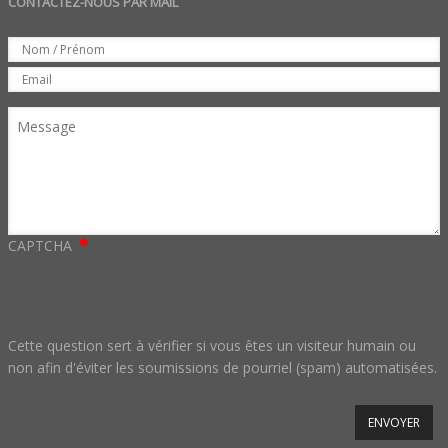
CONTACTEZ-NOUS PAR MAIL
Set
Nom
Email
Message
CAPTCHA
Cette question sert à vérifier si vous êtes un visiteur humain ou
non afin d'éviter les soumissions de pourriel (spam) automatisées.