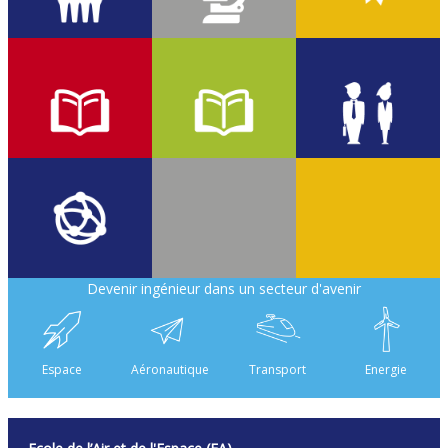
1935
700
40
50%
50%
210
Devenir ingénieur dans un secteur d'avenir
37
Espace
Aéronautique
Transport
Energie