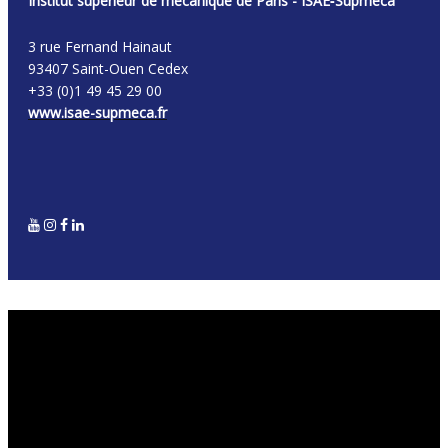
Institut supérieur de mécanique de Paris - ISAE
‑
Supméca
3 rue Fernand Hainaut
93407 Saint-Ouen Cedex
+33 (0)1 49 45 29 00
www.isae-supmeca.fr