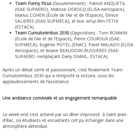
Team Funny Ficus
(Gouvernement) : Patrick ANQUETIL
(ISAE-SUPAERO), Matisse DEROCQ (ELISA Aerospace),
Marius COHEN (École de l’Air et de l’Espace), Erinice
SALIERES (ISAE-SUPMECA), et leur
whip
Rim FETHI
(ESTACA).
Team Cumulonimbus 2030
(Opposition) : Tom ROMAIN
(École de l’Air et de l’Espace), Pierre COUROUX (ISAE-
SUPMECA), Eugénie POTEL (ENAC), Pavel MALAGYI (ELISA
Aerospace), et Ariane BEAUDOIN-BUSSIERES (ISAE-
SUPAERO -remplaçant Dany ISMAIL, ESTACA).
Après un débat serré et passionnant, c’est finalement Team
Cumulonimbus 2030 qui a remporté la victoire, sous les
applaudissements de l’assistance.
Une ambiance conviviale et un engagement remarquable
Le week-end s’est achevé par un dîner improvisé à Saint-Jean-
d’Illac, où étudiants et encadrants ont pu échanger dans une
atmosphère détendue.